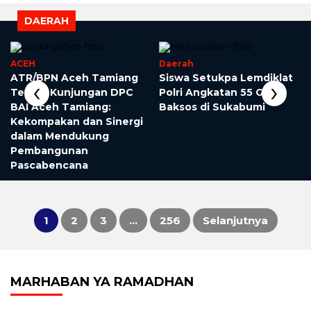
DAERAH
ACEH
Daerah
ATR/BPN Aceh Tamiang
Siswa Setukpa Lemdiklat
‹
›
Terima Kunjungan DPC
Polri Angkatan 55 Gelar
BAI Aceh Tamiang:
Baksos di Sukabumi
Kekompakan dan Sinergi
dalam Mendukung
Pembangunan
Pascabencana
1
2
3
…
256
Selanjutnya
Paginasi
pos
MARHABAN YA RAMADHAN