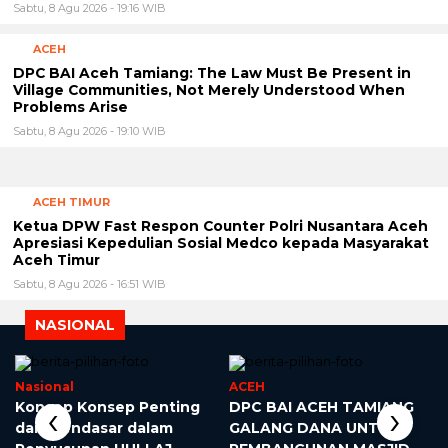
Sabtu, 8 Agu 2026 - 19:16 WIB
ACEH
DPC BAI Aceh Tamiang: The Law Must Be Present in
Village Communities, Not Merely Understood When
Problems Arise
Sabtu, 8 Agu 2026 - 19:10 WIB
ACEH TIMUR
Ketua DPW Fast Respon Counter Polri Nusantara Aceh
Apresiasi Kepedulian Sosial Medco kepada Masyarakat
Aceh Timur
Sabtu, 8 Agu 2026 - 16:51 WIB
NASIONAL
Nasional
ACEH
‹
›
Konsep Konsep Penting
DPC BAI ACEH TAMIANG
dan Mendasar dalam
GALANG DANA UNTUK