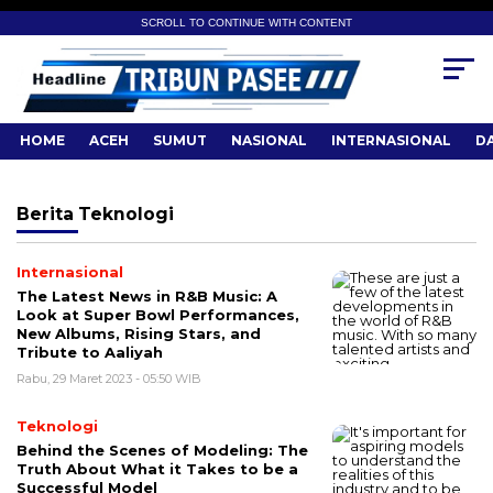
SCROLL TO CONTINUE WITH CONTENT
HOME
ACEH
SUMUT
NASIONAL
INTERNASIONAL
D
Berita
Teknologi
Internasional
The Latest News in R&B Music: A
Look at Super Bowl Performances,
New Albums, Rising Stars, and
Tribute to Aaliyah
Rabu, 29 Maret 2023 - 05:50 WIB
Teknologi
Behind the Scenes of Modeling: The
Truth About What it Takes to be a
Successful Model